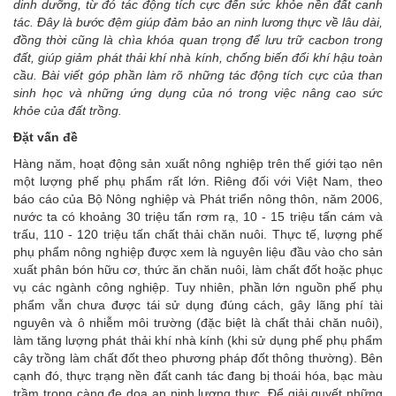
dinh dưỡng, từ đó tác động tích cực đến sức khỏe nền đất canh
tác. Đây là bước đệm giúp đảm bảo an ninh lương thực về lâu dài,
đồng thời cũng là chìa khóa quan trọng để lưu trữ cacbon trong
đất, giúp giảm phát thải khí nhà kính, chống biến đổi khí hậu toàn
cầu. Bài viết góp phần làm rõ những tác động tích cực của than
sinh học và những ứng dụng của nó trong việc nâng cao sức
khỏe của đất trồng.
Đặt vấn đề
Hàng năm, hoạt động sản xuất nông nghiệp trên thế giới tạo nên
một lượng phế phụ phẩm rất lớn. Riêng đối với Việt Nam, theo
báo cáo của Bộ Nông nghiệp và Phát triển nông thôn, năm 2006,
nước ta có khoảng 30 triệu tấn rơm rạ, 10 - 15 triệu tấn cám và
trấu, 110 - 120 triệu tấn chất thải chăn nuôi. Thực tế, lượng phế
phụ phẩm nông nghiệp được xem là nguyên liệu đầu vào cho sản
xuất phân bón hữu cơ, thức ăn chăn nuôi, làm chất đốt hoặc phục
vụ các ngành công nghiệp. Tuy nhiên, phần lớn nguồn phế phụ
phẩm vẫn chưa được tái sử dụng đúng cách, gây lãng phí tài
nguyên và ô nhiễm môi trường (đặc biệt là chất thải chăn nuôi),
làm tăng lượng phát thải khí nhà kính (khi sử dụng phế phụ phẩm
cây trồng làm chất đốt theo phương pháp đốt thông thường). Bên
cạnh đó, thực trạng nền đất canh tác đang bị thoái hóa, bạc màu
trầm trọng càng đe dọa an ninh lương thực. Để giải quyết những