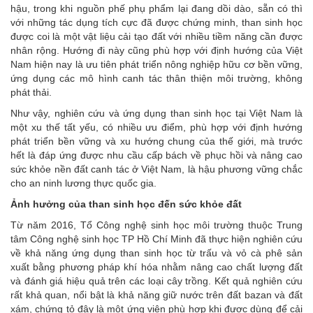
hậu, trong khi nguồn phế phụ phẩm lại đang dồi dào, sẵn có thì
với những tác dụng tích cực đã được chứng minh, than sinh học
được coi là một vật liệu cải tạo đất với nhiều tiềm năng cần được
nhân rộng. Hướng đi này cũng phù hợp với định hướng của Việt
Nam hiện nay là ưu tiên phát triển nông nghiệp hữu cơ bền vững,
ứng dụng các mô hình canh tác thân thiện môi trường, không
phát thải.
Như vậy, nghiên cứu và ứng dụng than sinh học tại Việt Nam là
một xu thế tất yếu, có nhiều ưu điểm, phù hợp với định hướng
phát triển bền vững và xu hướng chung của thế giới, mà trước
hết là đáp ứng được nhu cầu cấp bách về phục hồi và nâng cao
sức khỏe nền đất canh tác ở Việt Nam, là hậu phương vững chắc
cho an ninh lương thực quốc gia.
Ảnh hưởng của than sinh học đến sức khỏe đất
Từ năm 2016, Tổ Công nghệ sinh học môi trường thuộc Trung
tâm Công nghệ sinh học TP Hồ Chí Minh đã thực hiện nghiên cứu
về khả năng ứng dụng than sinh học từ trấu và vỏ cà phê sản
xuất bằng phương pháp khí hóa nhằm nâng cao chất lượng đất
và đánh giá hiệu quả trên các loại cây trồng. Kết quả nghiên cứu
rất khả quan, nổi bật là khả năng giữ nước trên đất bazan và đất
xám, chứng tỏ đây là một ứng viên phù hợp khi được dùng để cải