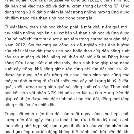
Theo nghiên cứu của Nigussie và cộng sự (2012), than sinh học
đã hạn chế việc trao đổi và tích tụ crôm trong cây trồng [6]. Ứng
dụng trong xử lý đất ô nhiễm là một trong những hướng ứng dụng
rất tiềm năng của than sinh học trong tương lai.
Ở Việt Nam, than sinh học không phải là một khái niệm quá mới,
tuy nhiên những nghiên cứu cơ bản về than sinh học và ứng dụng
của nó mới chỉ thực sự được quan tâm trong những năm gần đây.
Năm 2012, Southavong và cộng sự đã nghiên cứu ảnh hưởng
của chất cải tạo đất (than sinh học hoặc than củi) đến năng suất
cây rau muống và khả năng cải thiện độ phì đất tại Đồng bằng
sông Cửu Long. Kết quả cho thấy, than sinh học giúp tăng năng
suất cây trồng, khả năng giữ nước cùng pH của đất phù sa. Khi
được áp dụng trên đất trồng cà chua, than sinh học cũng cho
thấy sự ảnh hưởng rõ rệt tới chiều cao cây, số lượng lá, tỷ lệ đậu
quả, khối lượng trung bình quả và năng suất của cây. Than sinh
học kết hợp với phân NPK khi bón cho lúa tại tỉnh Hưng Yên đã
giúp cải thiện được các đặc tính hóa học của đất, đồng thời tăng
năng suất lúa lên nhiều lần.
Trong bối cảnh diện tích đất sản xuất ngày càng thu hẹp, chất
lượng nền đất ngày càng bị thoái hóa, rửa trôi do kỹ thuật canh
tác không phù hợp, việc lạm dụng thuốc trừ sâu và các
phân bón
hóa học
cũng như tác động không thể tránh khỏi bởi biến đổi khí