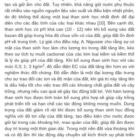
tạo và giữ ẩm cho đất. Tuy nhiên, khả năng giữ nước phụ thuộc
rất nhiều vào nguồn nguyên liệu sản xuất và điều kiện nhiệt phân,
do đó không thể dùng một loại than sinh học nhất định để đại
diện cho các đặc tính của các loại khác nhau [10]. Bên cạnh đó,
than sinh học có pH khá cao (10 - 12) nên khi bổ sung vào đất
bazan đã giúp trung hòa độ chua vốn có của đất, giúp đất ổn định
pH về trung tính. Lý giải cho điều này, A. Nigussie cho rằng sự có
mặt của than sinh học làm cho lượng tro trong đất tăng lên, kéo
theo sự tích tụ muối cacbonat của các kim loại kiềm và kiềm thổ
là lý do giúp pH của đất tăng. Khi bổ sung than sinh học với các
2
mức 0,3; 1; 3 kg/m
, độ dẫn điện EC của đất tăng lên hơn so với
nghiệm thức đối chứng. Độ dẫn điện là một đại lượng đặc trưng
cho sự trao đổi các ion và độ mặn của đất, khi giá trị này tăng lên
là dấu hiệu tốt cho việc trao đổi các khoáng chất giữa đất và cây
trồng, nhưng nếu cao quá sẽ gây tác động bất lợi. Với hàm lượng
than sinh học được tính toán bổ sung phù hợp sẽ giúp cây trồng
phát triển tốt và hạn chế các tác động không mong muốn. Dung
trọng của đất giảm rõ rệt khi được bổ sung than sinh học đồng
nghĩa với độ tơi xốp của đất tăng, tạo điều kiện cho nước được
giữ lại trong các khoảng hở, mao quản của đất, giúp độ ẩm được
duy trì trong một thời gian dài. Trong một nền đất vừa thoáng khí
và có độ ẩm thì tác động dây chuyền sẽ kích thích sự phát triển