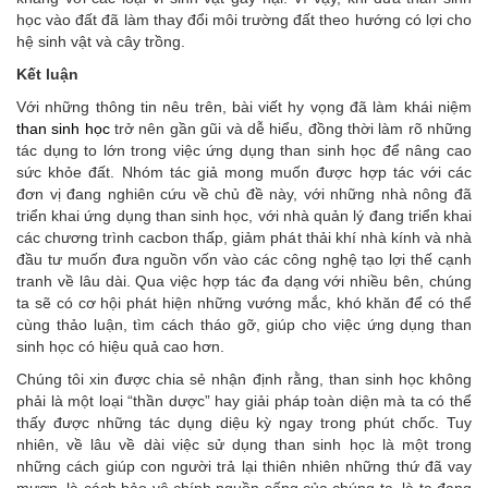
học vào đất đã làm thay đổi môi trường đất theo hướng có lợi cho
hệ sinh vật và cây trồng.
Kết luận
Với những thông tin nêu trên, bài viết hy vọng đã làm khái niệm
than sinh học
trở nên gần gũi và dễ hiểu, đồng thời làm rõ những
tác dụng to lớn trong việc ứng dụng than sinh học để nâng cao
sức khỏe đất. Nhóm tác giả mong muốn được hợp tác với các
đơn vị đang nghiên cứu về chủ đề này, với những nhà nông đã
triển khai ứng dụng than sinh học, với nhà quản lý đang triển khai
các chương trình cacbon thấp, giảm phát thải khí nhà kính và nhà
đầu tư muốn đưa nguồn vốn vào các công nghệ tạo lợi thế cạnh
tranh về lâu dài. Qua việc hợp tác đa dạng với nhiều bên, chúng
ta sẽ có cơ hội phát hiện những vướng mắc, khó khăn để có thể
cùng thảo luận, tìm cách tháo gỡ, giúp cho việc ứng dụng than
sinh học có hiệu quả cao hơn.
Chúng tôi xin được chia sẻ nhận định rằng, than sinh học không
phải là một loại “thần dược” hay giải pháp toàn diện mà ta có thể
thấy được những tác dụng diệu kỳ ngay trong phút chốc. Tuy
nhiên, về lâu về dài việc sử dụng than sinh học là một trong
những cách giúp con người trả lại thiên nhiên những thứ đã vay