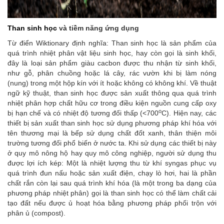
Than sinh học
và tiềm năng ứng dụng
Từ điển Wiktionary định nghĩa: Than sinh học là sản phẩm của
quá trình nhiệt phân vật liệu sinh học, hay còn gọi là sinh khối,
đây là loại sản phẩm giàu cacbon được thu nhận từ sinh khối,
như gỗ, phân chuồng hoặc lá cây, rác vườn khi bị làm nóng
(nung) trong một hộp kín với ít hoặc không có không khí. Về thuật
ngữ kỹ thuật, than sinh học được sản xuất thông qua quá trình
nhiệt phân hợp chất hữu cơ trong điều kiện nguồn cung cấp oxy
o
bị hạn chế và có nhiệt độ tương đối thấp (<700
C). Hiện nay, các
thiết bị sản xuất than sinh học sử dụng phương pháp khí hóa với
tên thương mại là bếp sử dụng chất đốt xanh, thân thiện môi
trường tương đối phổ biến ở nước ta. Khi sử dụng các thiết bị này
ở quy mô nông hộ hay quy mô công nghiệp, người sử dụng thu
được lợi ích kép: Một là nhiệt lượng thu từ khí syngas phục vụ
quá trình đun nấu hoặc sản xuất điện, chạy lò hơi, hai là phần
chất rắn còn lại sau quá trình khí hóa (là một trong ba dạng của
phương pháp nhiệt phân) gọi là than sinh học có thể làm chất cải
tạo đất nếu được ủ hoạt hóa bằng phương pháp phối trộn với
phân ủ (compost).