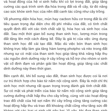
và hoạt động của hệ vi sinh hiếu khí có lợi trong đất, giúp tăng
cường các quá trình sinh địa hóa trong đất và rễ cây, từ đó nâng
cao sức khỏe sinh học của nền đất canh tác cũng như cây trồng.
Về phương diện hóa học, mùn hay cacbon hữu cơ trong đất là chỉ
tiêu quan trọng đại diện cho độ phì nhiêu của đất, có tính chất
quyết định đối với các tính chất vật lý, hóa học và sinh học của
đất. Sau một thời gian bổ sung than sinh học, lượng mùn trong
đất tăng lên một cách đáng kể. Đây là giá trị của việc ứng dụng
than sinh học để cải tạo đất. Mặc dù việc bón than sinh học
không trực tiếp làm gia tăng hàm lượng photpho và nito trong đất
nhưng sự có mặt của than sinh học giúp tăng khả năng hấp thụ
các nguồn dinh dưỡng này ở cây trồng và hỗ trợ cho nhóm vi sinh
vật cố định đạm và phân giải lân hoạt động, giúp tăng các chất
dinh dưỡng này theo thời gian.
Bên cạnh đó, khi bổ sung vào đất, than sinh học được coi là nơi
cư trú thích hợp cho bào tử nấm nội cộng sinh. Đây là một chỉ thị
sinh học mới nhưng rất quan trọng trong đánh giá tính chất đất.
Sự có mặt và phát triển của bào tử nấm nội cộng sinh giúp tăng
cường dưỡng chất hấp thu cho cây trồng, cùng với các hoạt động
trao đổi chất của hệ sợi nấm thì cây trồng cũng tăng cường các
hoạt động hấp thu và trao đổi khoáng chất cũng như tăng sức đề
kháng với các loại vi sinh vật gây hại. Vì vậy, khi đưa than sinh