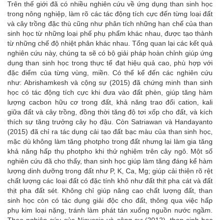
Trên thế giới đã có nhiều nghiên cứu về ứng dụng than sinh học
trong nông nghiệp, làm rõ các tác động tích cực đến từng loại đất
và cây trồng đặc thù cũng như phân tích những hạn chế của than
sinh học từ những loại phế phụ phẩm khác nhau, được tạo thành
từ những chế độ nhiệt phân khác nhau. Tổng quan lại các kết quả
nghiên cứu này, chúng ta sẽ có bộ giải pháp hoàn chỉnh giúp ứng
dụng than sinh học trong thực tế đạt hiệu quả cao, phù hợp với
đặc điểm của từng vùng, miền. Có thể kể đến các nghiên cứu
như: Abrishamkesh và cộng sự (2015) đã chứng minh than sinh
học có tác động tích cực khi đưa vào đất phèn, giúp tăng hàm
lượng cacbon hữu cơ trong đất, khả năng trao đổi cation, kali
giữa đất và cây trồng, đồng thời tăng độ tơi xốp cho đất, và kích
thích sự tăng trưởng cây họ đậu. Còn Satriawan và Handayanto
(2015) đã chỉ ra tác dụng cải tạo đất bạc màu của than sinh học,
mặc dù không làm tăng photpho trong đất nhưng lại làm gia tăng
khả năng hấp thụ photpho khi thử nghiệm trên cây ngô. Một số
nghiên cứu đã cho thấy, than sinh học giúp làm tăng đáng kể hàm
lượng dinh dưỡng trong đất như P, K, Ca, Mg; giúp cải thiện rõ rệt
chất lượng các loại đất có đặc tính khô như đất thịt pha cát và đất
thịt pha đất sét. Không chỉ giúp nâng cao chất lượng đất, than
sinh học còn có tác dụng giải độc cho đất, thông qua việc hấp
phụ kim loại nặng, tránh làm phát tán xuống nguồn nước ngầm.