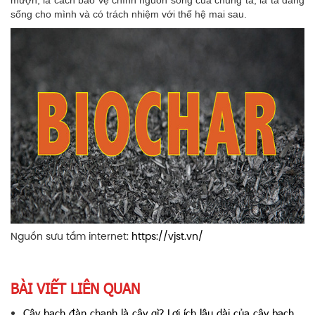
mượn, là cách bảo vệ chính nguồn sống của chúng ta, là ta đang
sống cho mình và có trách nhiệm với thế hệ mai sau.
Nguồn sưu tầm internet:
https://vjst.vn/
BÀI VIẾT LIÊN QUAN
Cây bạch đàn chanh là cây gì? Lợi ích lâu dài của cây bạch